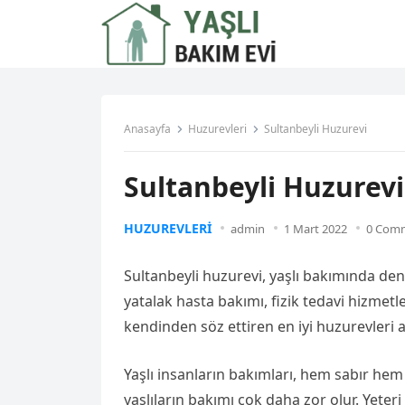
Anasayfa
Huzurevleri
Sultanbeyli Huzurevi
Sultanbeyli Huzurevi
HUZUREVLERI
admin
1 Mart 2022
0 Com
Sultanbeyli huzurevi, yaşlı bakımında den
yatalak hasta bakımı, fizik tedavi hizmetl
kendinden söz ettiren en iyi huzurevleri 
Yaşlı insanların bakımları, hem sabır hem d
yaşlıların bakımı çok daha zor olur. Yeter