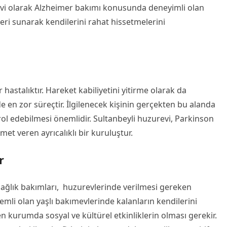
evi olarak Alzheimer bakımı konusunda deneyimli olan
tleri sunarak kendilerini rahat hissetmelerini
 hastalıktır. Hareket kabiliyetini yitirme olarak da
e en zor süreçtir. İlgilenecek kişinin gerçekten bu alanda
trol edebilmesi önemlidir. Sultanbeyli huzurevi, Parkinson
t veren ayrıcalıklı bir kuruluştur.
r
l sağlık bakımları, huzurevlerinde verilmesi gereken
mli olan yaşlı bakımevlerinde kalanların kendilerini
en kurumda sosyal ve kültürel etkinliklerin olması gerekir.