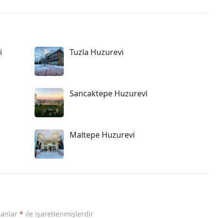
i
Tuzla Huzurevi
Sancaktepe Huzurevi
Maltepe Huzurevi
lanlar
*
ile işaretlenmişlerdir