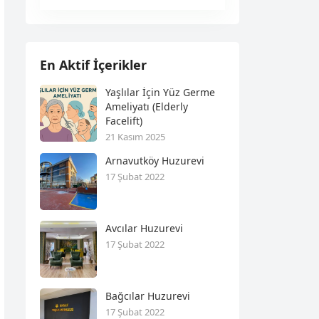
En Aktif İçerikler
Yaşlılar İçin Yüz Germe
Ameliyatı (Elderly
Facelift)
21 Kasım 2025
Arnavutköy Huzurevi
17 Şubat 2022
Avcılar Huzurevi
17 Şubat 2022
Bağcılar Huzurevi
17 Şubat 2022