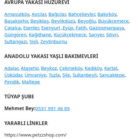
AVRUPA YAKASI HUZUREVI
Arnavutköy
,
Avcılar
,
Bağcılar
,
Bahçelievler
,
Bakırköy
,
Başakşehir
,
Beşiktaş
,
Beylikdüzü
,
Beyoğlu
,
Büyükçemece
,
Çatalca
,
Esenler
,
Esenyurt
,
Eyüp,
Fatih
,
Gaziosmanpaşa
,
Güngören
,
Kağıthane
,
Küçükçekmece
,
Sarıyer
,
Silivri
,
Sultangazi
,
Şişli
,
Zeytinburnu
ANADOLU YAKASI YAŞLI BAKIMEVLERI
Adalar
,
Ataşehir
,
Beykoz
,
Çekmeköy
,
Kadıköy
,
Kartal
,
Üsküdar
,
Ümraniye
,
Tuzla
,
Şile
,
Sultanbeyli
,
Sancaktepe
,
Pendik
,
Maltepe
TÜYAP ŞUBE
Mehmet Bey:
0531 991 46 89
YARARLI LINKLER
https://www.petzzshop.com/