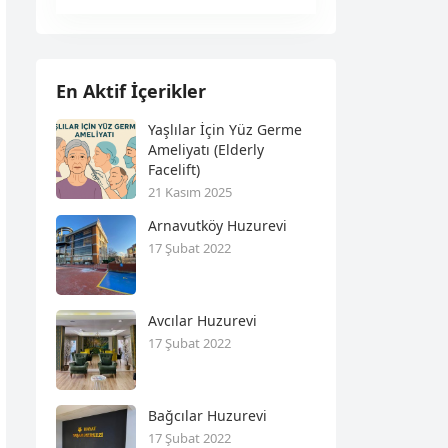
En Aktif İçerikler
Yaşlılar İçin Yüz Germe
Ameliyatı (Elderly
Facelift)
21 Kasım 2025
Arnavutköy Huzurevi
17 Şubat 2022
Avcılar Huzurevi
17 Şubat 2022
Bağcılar Huzurevi
17 Şubat 2022