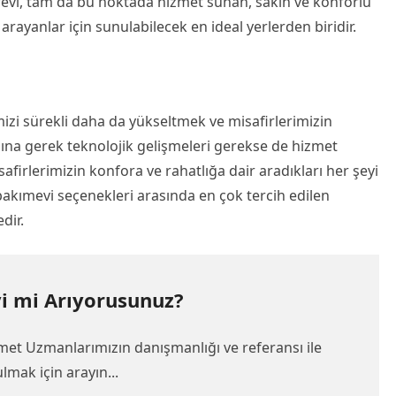
revi, tam da bu noktada hizmet sunan, sakin ve konforlu
arayanlar için sunulabilecek en ideal yerlerden biridir.
emizi sürekli daha da yükseltmek ve misafirlerimizin
a gerek teknolojik gelişmeleri gerekse de hizmet
firlerimizin konfora ve rahatlığa dair aradıkları her şeyi
ı bakımevi seçenekleri arasında en çok tercih edilen
dir.
i mi Arıyorusunuz?
met Uzmanlarımızın danışmanlığı ve referansı ile
lmak için arayın...