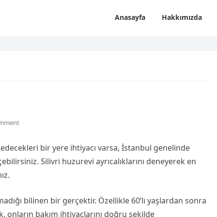
Anasayfa
Hakkımızda
omment
decekleri bir yere ihtiyacı varsa, İstanbul genelinde
bilirsiniz. Silivri huzurevi ayrıcalıklarını deneyerek en
ız.
ığı bilinen bir gerçektir. Özellikle 60’lı yaşlardan sonra
 onların bakım ihtiyaçlarını doğru şekilde