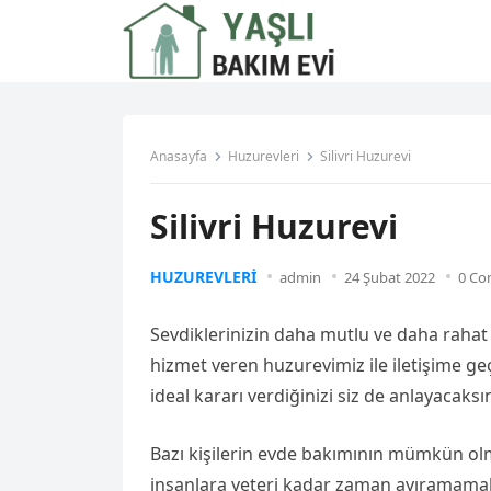
Anasayfa
Huzurevleri
Silivri Huzurevi
Silivri Huzurevi
HUZUREVLERI
admin
24 Şubat 2022
0 C
Sevdiklerinizin daha mutlu ve daha rahat e
hizmet veren huzurevimiz ile iletişime geçe
ideal kararı verdiğinizi siz de anlayacaksın
Bazı kişilerin evde bakımının mümkün olmad
insanlara yeteri kadar zaman ayıramamak,