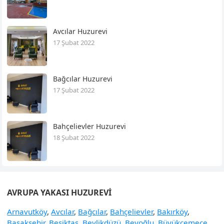
Avcılar Huzurevi
17 Şubat 2022
Bağcılar Huzurevi
17 Şubat 2022
Bahçelievler Huzurevi
18 Şubat 2022
AVRUPA YAKASI HUZUREVI
Arnavutköy
,
Avcılar
,
Bağcılar
,
Bahçelievler
,
Bakırköy
,
Başakşehir
,
Beşiktaş
,
Beylikdüzü
,
Beyoğlu
,
Büyükçemece
,