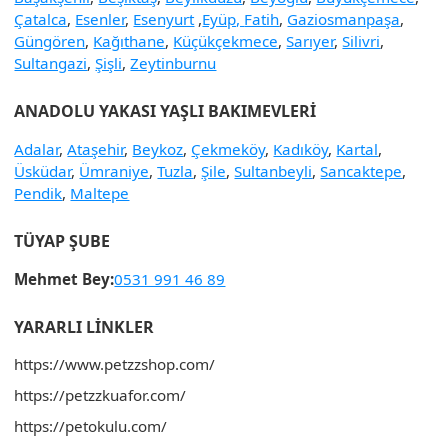
Çatalca
,
Esenler
,
Esenyurt
,
Eyüp,
Fatih
,
Gaziosmanpaşa
,
Güngören
,
Kağıthane
,
Küçükçekmece
,
Sarıyer
,
Silivri
,
Sultangazi
,
Şişli
,
Zeytinburnu
ANADOLU YAKASI YAŞLI BAKIMEVLERI
Adalar
,
Ataşehir
,
Beykoz
,
Çekmeköy
,
Kadıköy
,
Kartal
,
Üsküdar
,
Ümraniye
,
Tuzla
,
Şile
,
Sultanbeyli
,
Sancaktepe
,
Pendik
,
Maltepe
TÜYAP ŞUBE
Mehmet Bey:
0531 991 46 89
YARARLI LINKLER
https://www.petzzshop.com/
https://petzzkuafor.com/
https://petokulu.com/